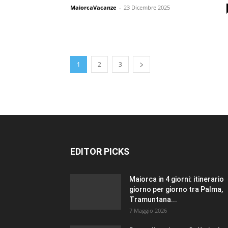
MaiorcaVacanze
-
23 Dicembre 2025
1
2
3
EDITOR PICKS
Maiorca in 4 giorni: itinerario
giorno per giorno tra Palma,
Tramuntana...
7 Maggio 2026