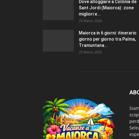
Dove alloggiare a Colònia de
Sant Jordi (Maiorca): zone
migliori e...
29 Marzo 2026
Maiorca in 6 giorni: itinerario
giorno per giorno tra Palma,
Tramuntana...
25 Marzo 2026
AB
Sia
scop
perd
Sele
espe