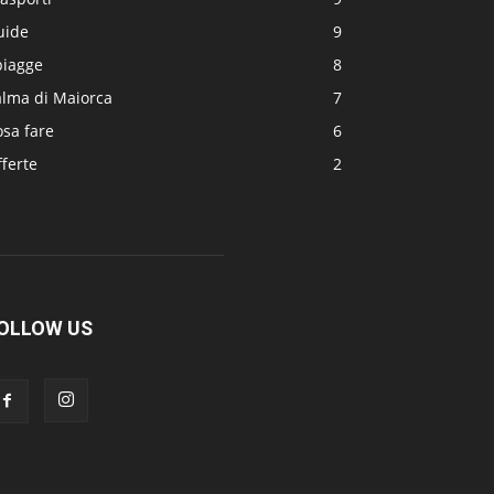
uide
9
piagge
8
alma di Maiorca
7
sa fare
6
ferte
2
OLLOW US