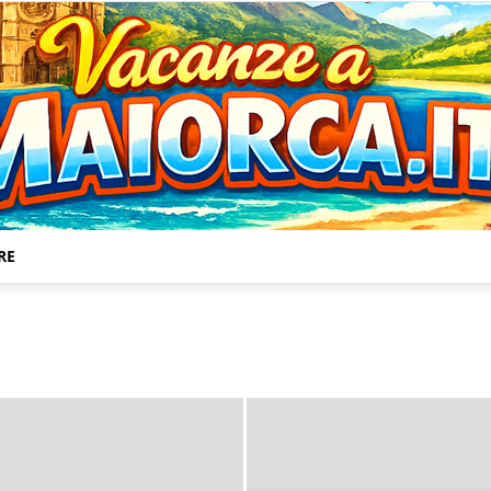
RE
Vacanze
a