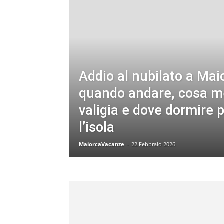
Addio al nubilato a Mai
quando andare, cosa me
valigia e dove dormire p
l’isola
MaiorcaVacanze
-
22 Febbraio 2026