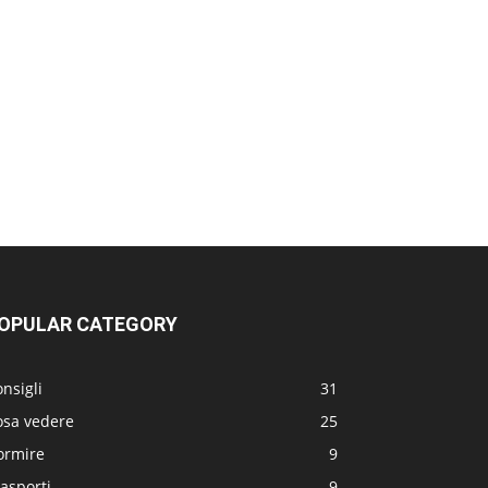
OPULAR CATEGORY
nsigli
31
osa vedere
25
ormire
9
asporti
9