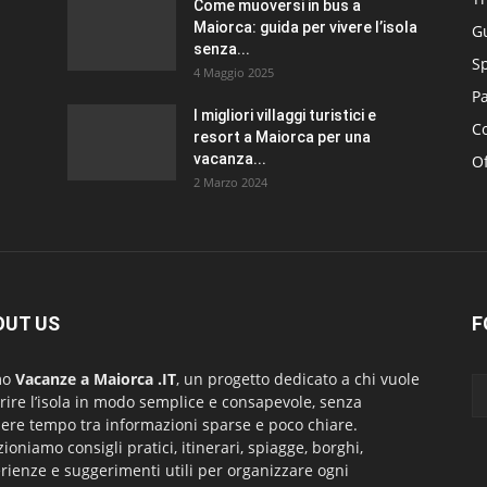
Come muoversi in bus a
Maiorca: guida per vivere l’isola
G
senza...
S
4 Maggio 2025
P
I migliori villaggi turistici e
Co
resort a Maiorca per una
vacanza...
Of
2 Marzo 2024
OUT US
F
mo
Vacanze a Maiorca .IT
, un progetto dedicato a chi vuole
rire l’isola in modo semplice e consapevole, senza
ere tempo tra informazioni sparse e poco chiare.
zioniamo consigli pratici, itinerari, spiagge, borghi,
rienze e suggerimenti utili per organizzare ogni