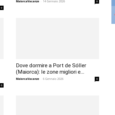
MaiorcaVacanze
-
14 Gennaio 2026
0
0
Dove dormire a Port de Sóller
(Maiorca): le zone migliori e...
MaiorcaVacanze
-
6 Gennaio 2026
0
0