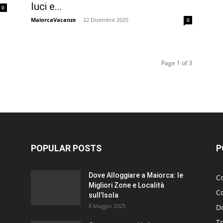
luci e...
0
MaiorcaVacanze
-
22 Dicembre 2025
0
Page 1 of 3
POPULAR POSTS
P
Dove Alloggiare a Maiorca: le
Co
Migliori Zone e Località
C
sull’Isola
8 Maggio 2025
D
Tr