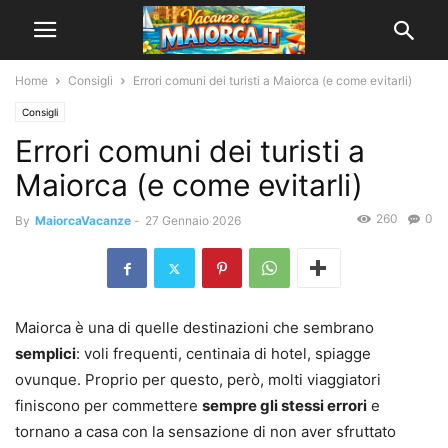
Home
Consigli
Errori comuni dei turisti a Maiorca (e come evitarli)
Consigli
Errori comuni dei turisti a
Maiorca (e come evitarli)
260
0
By
MaiorcaVacanze
-
27 Gennaio 2026
Maiorca è una di quelle destinazioni che sembrano
semplici
: voli frequenti, centinaia di hotel, spiagge
ovunque. Proprio per questo, però, molti viaggiatori
finiscono per commettere
sempre gli stessi errori
e
tornano a casa con la sensazione di non aver sfruttato