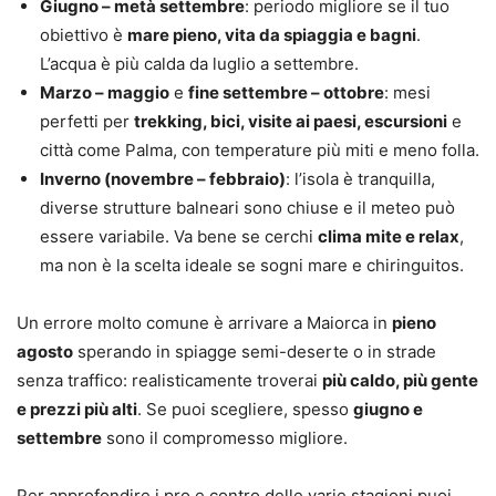
Giugno – metà settembre
: periodo migliore se il tuo
obiettivo è
mare pieno, vita da spiaggia e bagni
.
L’acqua è più calda da luglio a settembre.
Marzo – maggio
e
fine settembre – ottobre
: mesi
perfetti per
trekking, bici, visite ai paesi, escursioni
e
città come Palma, con temperature più miti e meno folla.
Inverno (novembre – febbraio)
: l’isola è tranquilla,
diverse strutture balneari sono chiuse e il meteo può
essere variabile. Va bene se cerchi
clima mite e relax
,
ma non è la scelta ideale se sogni mare e chiringuitos.
Un errore molto comune è arrivare a Maiorca in
pieno
agosto
sperando in spiagge semi-deserte o in strade
senza traffico: realisticamente troverai
più caldo, più gente
e prezzi più alti
. Se puoi scegliere, spesso
giugno e
settembre
sono il compromesso migliore.
Per approfondire i pro e contro delle varie stagioni puoi