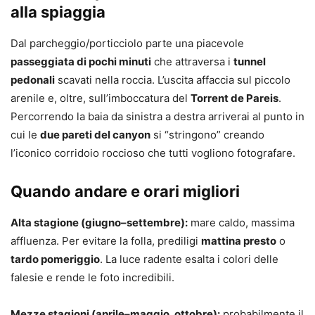
alla spiaggia
Dal parcheggio/porticciolo parte una piacevole
passeggiata di pochi minuti
che attraversa i
tunnel
pedonali
scavati nella roccia. L’uscita affaccia sul piccolo
arenile e, oltre, sull’imboccatura del
Torrent de Pareis
.
Percorrendo la baia da sinistra a destra arriverai al punto in
cui le
due pareti del canyon
si “stringono” creando
l’iconico corridoio roccioso che tutti vogliono fotografare.
Quando andare e orari migliori
Alta stagione (giugno–settembre):
mare caldo, massima
affluenza. Per evitare la folla, prediligi
mattina presto
o
tardo pomeriggio
. La luce radente esalta i colori delle
falesie e rende le foto incredibili.
Mezze stagioni (aprile–maggio, ottobre):
probabilmente il