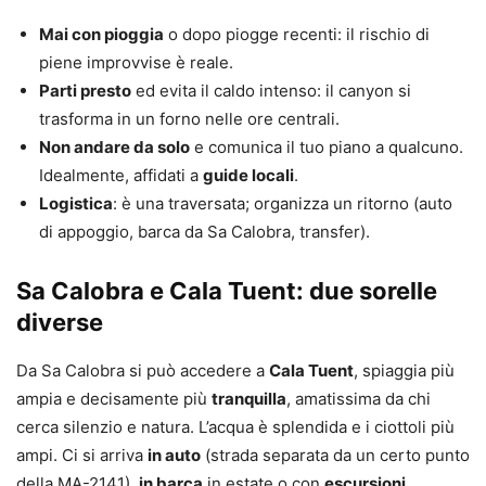
Mai con pioggia
o dopo piogge recenti: il rischio di
piene improvvise è reale.
Parti presto
ed evita il caldo intenso: il canyon si
trasforma in un forno nelle ore centrali.
Non andare da solo
e comunica il tuo piano a qualcuno.
Idealmente, affidati a
guide locali
.
Logistica
: è una traversata; organizza un ritorno (auto
di appoggio, barca da Sa Calobra, transfer).
Sa Calobra e Cala Tuent: due sorelle
diverse
Da Sa Calobra si può accedere a
Cala Tuent
, spiaggia più
ampia e decisamente più
tranquilla
, amatissima da chi
cerca silenzio e natura. L’acqua è splendida e i ciottoli più
ampi. Ci si arriva
in auto
(strada separata da un certo punto
della MA-2141),
in barca
in estate o con
escursioni