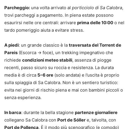
Parcheggio:
una volta arrivato al
porticciolo di Sa Calobra
,
trovi parcheggi a pagamento. In piena estate possono
esaurirsi nelle ore centrali: arrivare
prima delle 10:00
o nel
tardo pomeriggio aiuta a evitare stress.
A piedi
: un grande classico è la
traversata del Torrent de
Pareis
(Escorca → foce), un trekking impegnativo che
richiede
condizioni meteo stabili
, assenza di piogge
recenti, passo sicuro su roccia e resistenza. La durata
media è di circa
5–6 ore
(solo andata) e l’uscita è proprio
sulla spiaggia di Sa Calobra. Non è un sentiero turistico:
evita nei giorni di rischio piena e mai con bambini piccoli o
senza esperienza.
In barca
: durante la bella stagione
partenze giornaliere
collegano Sa Calobra con
Port de Sóller
e, talvolta, con
Port de Pollença
. È il modo più scenografico (e comodo)