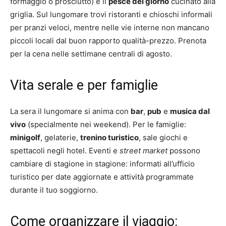
formaggio o prosciutto) e il
pesce del giorno
cucinato alla
griglia. Sul lungomare trovi ristoranti e chioschi informali
per pranzi veloci, mentre nelle vie interne non mancano
piccoli locali dal buon rapporto qualità-prezzo. Prenota
per la cena nelle settimane centrali di agosto.
Vita serale e per famiglie
La sera il lungomare si anima con
bar
,
pub
e
musica dal
vivo
(specialmente nei weekend). Per le famiglie:
minigolf
, gelaterie,
trenino turistico
, sale giochi e
spettacoli negli hotel. Eventi e
street market
possono
cambiare di stagione in stagione: informati all’ufficio
turistico per date aggiornate e attività programmate
durante il tuo soggiorno.
Come organizzare il viaggio: