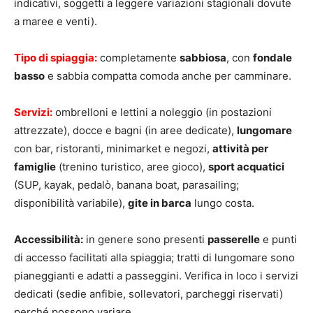
indicativi, soggetti a leggere variazioni stagionali dovute
a maree e venti).
Tipo di spiaggia:
completamente
sabbiosa
, con
fondale
basso
e sabbia compatta comoda anche per camminare.
Servizi:
ombrelloni e lettini a noleggio (in postazioni
attrezzate), docce e bagni (in aree dedicate),
lungomare
con bar, ristoranti, minimarket e negozi,
attività per
famiglie
(trenino turistico, aree gioco),
sport acquatici
(SUP, kayak, pedalò, banana boat, parasailing;
disponibilità variabile),
gite in barca
lungo costa.
Accessibilità:
in genere sono presenti
passerelle
e punti
di accesso facilitati alla spiaggia; tratti di lungomare sono
pianeggianti e adatti a passeggini. Verifica in loco i servizi
dedicati (sedie anfibie, sollevatori, parcheggi riservati)
perché possono variare.