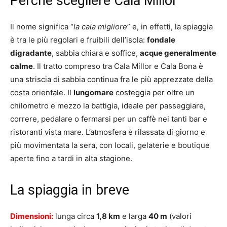
Perché scegliere Cala Millor
Il nome significa “
la cala migliore
” e, in effetti, la spiaggia
è tra le più regolari e fruibili dell’isola:
fondale
digradante
, sabbia chiara e soffice,
acque generalmente
calme
. Il tratto compreso tra Cala Millor e Cala Bona è
una striscia di sabbia continua fra le più apprezzate della
costa orientale. Il
lungomare
costeggia per oltre un
chilometro e mezzo la battigia, ideale per passeggiare,
correre, pedalare o fermarsi per un caffè nei tanti bar e
ristoranti vista mare. L’atmosfera è rilassata di giorno e
più movimentata la sera, con locali, gelaterie e boutique
aperte fino a tardi in alta stagione.
La spiaggia in breve
Dimensioni:
lunga circa
1,8 km
e larga
40 m
(valori