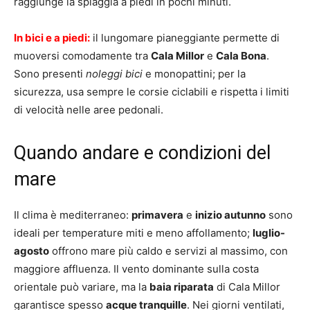
raggiunge la spiaggia a piedi in pochi minuti.
In bici e a piedi:
il lungomare pianeggiante permette di
muoversi comodamente tra
Cala Millor
e
Cala Bona
.
Sono presenti
noleggi bici
e monopattini; per la
sicurezza, usa sempre le corsie ciclabili e rispetta i limiti
di velocità nelle aree pedonali.
Quando andare e condizioni del
mare
Il clima è mediterraneo:
primavera
e
inizio autunno
sono
ideali per temperature miti e meno affollamento;
luglio-
agosto
offrono mare più caldo e servizi al massimo, con
maggiore affluenza. Il vento dominante sulla costa
orientale può variare, ma la
baia riparata
di Cala Millor
garantisce spesso
acque tranquille
. Nei giorni ventilati,