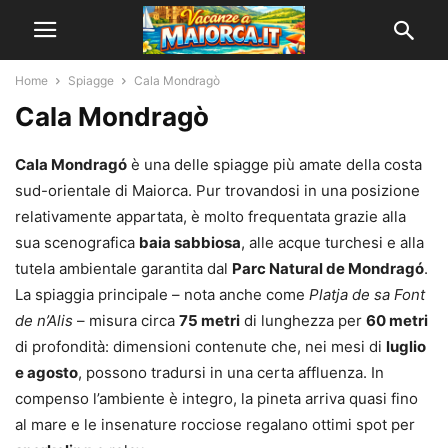
Home
Spiagge
Cala Mondragò
Cala Mondragò
Cala Mondragó
è una delle spiagge più amate della costa
sud-orientale di Maiorca. Pur trovandosi in una posizione
relativamente appartata, è molto frequentata grazie alla
sua scenografica
baia sabbiosa
, alle acque turchesi e alla
tutela ambientale garantita dal
Parc Natural de Mondragó
.
La spiaggia principale – nota anche come
Platja de sa Font
de n’Alis
– misura circa
75 metri
di lunghezza per
60 metri
di profondità: dimensioni contenute che, nei mesi di
luglio
e agosto
, possono tradursi in una certa affluenza. In
compenso l’ambiente è integro, la pineta arriva quasi fino
al mare e le insenature rocciose regalano ottimi spot per