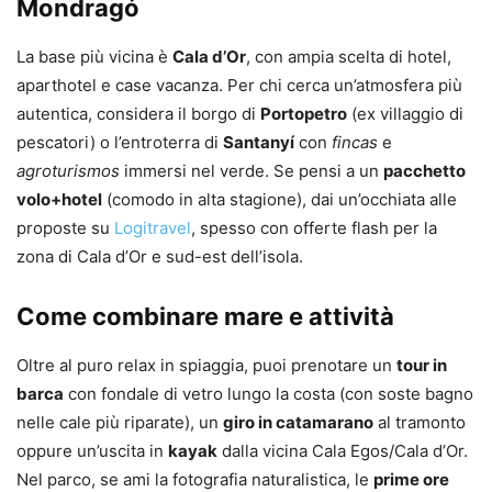
Mondragó
La base più vicina è
Cala d’Or
, con ampia scelta di hotel,
aparthotel e case vacanza. Per chi cerca un’atmosfera più
autentica, considera il borgo di
Portopetro
(ex villaggio di
pescatori) o l’entroterra di
Santanyí
con
fincas
e
agroturismos
immersi nel verde. Se pensi a un
pacchetto
volo+hotel
(comodo in alta stagione), dai un’occhiata alle
proposte su
Logitravel
, spesso con offerte flash per la
zona di Cala d’Or e sud-est dell’isola.
Come combinare mare e attività
Oltre al puro relax in spiaggia, puoi prenotare un
tour in
barca
con fondale di vetro lungo la costa (con soste bagno
nelle cale più riparate), un
giro in catamarano
al tramonto
oppure un’uscita in
kayak
dalla vicina Cala Egos/Cala d’Or.
Nel parco, se ami la fotografia naturalistica, le
prime ore