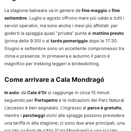
La stagione balneare va in genere da
fine maggio
a
fine
settembre
. Luglio e agosto offrono mare più caldo e tutti i
servizi operativi, ma sono anche i mesi più affollati: per
goderti la spiaggia quasi “privata” punta al
mattino presto
(prima delle 9:30) o al
tardo pomeriggio
dopo le 17:30.
Giugno e settembre sono un eccellente compromesso tra
clima e presenze. In primavera e autunno il parco è
magnifico per trekking leggeri e birdwatching.
Come arrivare a Cala Mondragó
In auto
: da
Cala d’Or
si raggiunge in circa 15 minuti
seguendo per
Portopetro
e le indicazioni del Parc Natural.
L’accesso è ben segnalato. L’ingresso al
parco è gratuito
,
mentre i
parcheggi
vicini alle spiagge possono prevedere
una tariffa in alta stagione; ci sono due aree principali, una
sul lato
sa Font de n’Alis
(Cala Mondragó) e una sul lato