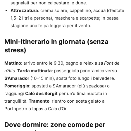
segnalati per non calpestare le dune.
Attrezzatura
: crema solare, cappellino, acqua (d’estate
1,5–2 litri a persona), maschera e scarpette; in bassa
stagione una felpa leggera per il vento.
Mini-itinerario in giornata (senza
stress)
Mattino
: arrivo entro le 9:30, bagno e relax a
sa Font de
n’Alis
.
Tarda mattinata
: passeggiata panoramica verso
S’Amarador
(10–15 min), sosta foto lungo i belvedere.
Pomeriggio
: spostati a S’Amarador (più spaziosa) o
raggiungi
Caló des Borgit
per un’ultima nuotata in
tranquillità.
Tramonto
: rientro con sosta gelato a
Portopetro o tapas a Cala d’Or.
Dove dormire: zone comode per