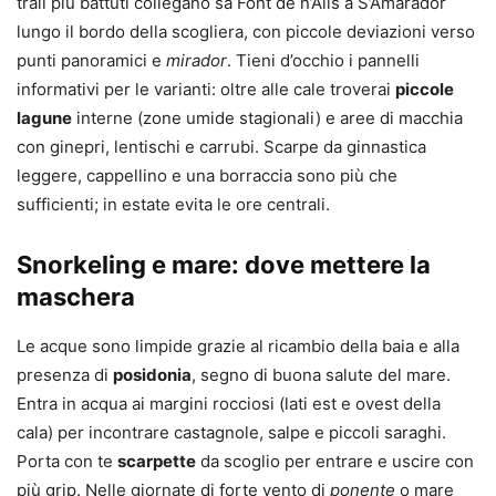
trail più battuti collegano sa Font de n’Alis a S’Amarador
lungo il bordo della scogliera, con piccole deviazioni verso
punti panoramici e
mirador
. Tieni d’occhio i pannelli
informativi per le varianti: oltre alle cale troverai
piccole
lagune
interne (zone umide stagionali) e aree di macchia
con ginepri, lentischi e carrubi. Scarpe da ginnastica
leggere, cappellino e una borraccia sono più che
sufficienti; in estate evita le ore centrali.
Snorkeling e mare: dove mettere la
maschera
Le acque sono limpide grazie al ricambio della baia e alla
presenza di
posidonia
, segno di buona salute del mare.
Entra in acqua ai margini rocciosi (lati est e ovest della
cala) per incontrare castagnole, salpe e piccoli saraghi.
Porta con te
scarpette
da scoglio per entrare e uscire con
più grip. Nelle giornate di forte vento di
ponente
o mare