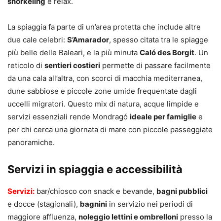
snorkeling
e relax.
La spiaggia fa parte di un’area protetta che include altre
due cale celebri:
S’Amarador
, spesso citata tra le spiagge
più belle delle Baleari, e la più minuta
Caló des Borgit
. Un
reticolo di
sentieri costieri
permette di passare facilmente
da una cala all’altra, con scorci di macchia mediterranea,
dune sabbiose e piccole zone umide frequentate dagli
uccelli migratori. Questo mix di natura, acque limpide e
servizi essenziali rende Mondragó
ideale per famiglie
e
per chi cerca una giornata di mare con piccole passeggiate
panoramiche.
Servizi in spiaggia e accessibilità
Servizi:
bar/chiosco con snack e bevande,
bagni pubblici
e docce (stagionali),
bagnini
in servizio nei periodi di
maggiore affluenza,
noleggio lettini e ombrelloni
presso la