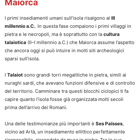
Maiorca
I primi insediamenti umani sull’isola risalgono al
III
millennio a.C.
. In questa fase compaiono i primi villaggi in
pietra e le necropoli, ma è soprattutto con la
cultura
talaiotica
(II–I millennio a.C.) che Maiorca assume l’aspetto
che ancora oggi si può intuire in molti siti archeologici
sparsi sull’isola.
I
Talaiot
sono grandi torri megalitiche in pietra, simili ai
nuraghi sardi, che avevano funzioni difensive e di controllo
del territorio. Camminare tra questi blocchi ciclopici ti fa
capire quanto l’isola fosse già organizzata molti secoli
prima dell’arrivo dei Romani.
Una delle testimonianze più importanti è
Ses Païsses
,
vicino ad Artà, un insediamento ellittico perfettamente
riconoscibile, circondato da mura in pietra. Tra le sue