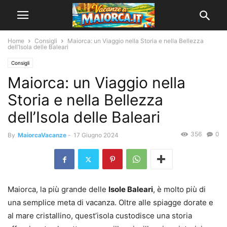
Home
Consigli
Maiorca: un Viaggio nella Storia e nella Bellezza
dell’Isola delle Baleari
Consigli
Maiorca: un Viaggio nella
Storia e nella Bellezza
dell’Isola delle Baleari
356
0
By
MaiorcaVacanze
-
17 Giugno 2024
Maiorca, la più grande delle
Isole Baleari
, è molto più di
una semplice meta di vacanza. Oltre alle spiagge dorate e
al mare cristallino, quest’isola custodisce una storia