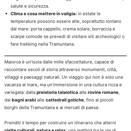
salute e sicurezza.
Clima e cosa mettere in valigia:
in estate le
temperature possono essere alte, soprattutto lontano
dal mare: porta cappello, crema solare, borraccia e
scarpe comode se prevedi di visitare siti archeologici o
fare trekking nella Tramuntana.
Maiorca è un’isola dalle mille sfaccettature, capace di
raccontare secoli di storia attraverso monumenti, città,
villaggi e paesaggi naturali. Un viaggio qui non è solo una
vacanza al mare, ma un’immersione in una cultura ricca e
variegata: dalla
preistoria talaiotica
alle
rovine romane
,
dai
bagni arabi
alle
cattedrali gotiche
, fino ai piccoli
borghi della Tramuntana e ai mercati di paese.
Prenditi il tempo per costruire un itinerario che alterni
visite culturali, natura e relax
: una mattina tra le vie di