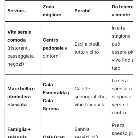
Zona
Da tenere
Se vuoi…
Perché
migliore
a mente
In alta
Vita serale
stagione
comoda
Centro
Esci a piedi,
può
(ristoranti,
pedonale
e
tutto vicino
essere più
passeggiata,
dintorni
vivo fino a
negozi)
tardi
La sera
Cala
Mare bello e
Calette
spesso ci
Esmeralda /
atmosfera
scenografiche,
si sposta
Cala
rilassata
vibe tranquilla
verso il
Serena
centro
Prezzi
Famiglia +
Sabbia,
spesso più
spiaggia
Cala Gran
servizi, più