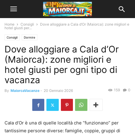
Home
Consigli
Dove alloggiare a Cala d’Or (Maiorca): zone migliori e
hotel giusti per...
Consigli
Dormire
Dove alloggiare a Cala d’Or
(Maiorca): zone migliori e
hotel giusti per ogni tipo di
vacanza
159
0
By
MaiorcaVacanze
-
20 Gennaio 2026
Cala d’Or è una di quelle località che “funzionano” per
tantissime persone diverse: famiglie, coppie, gruppi di