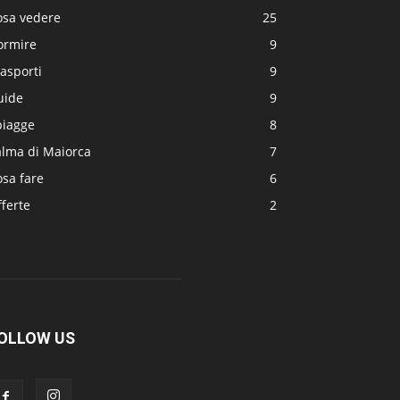
osa vedere
25
ormire
9
asporti
9
uide
9
piagge
8
alma di Maiorca
7
sa fare
6
ferte
2
OLLOW US