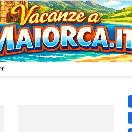
RE
Vacanze
a