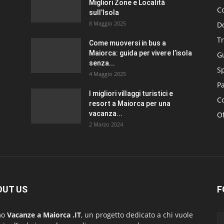
Migliori Zone e Località
C
sull’Isola
8 Maggio 2025
D
Tr
Come muoversi in bus a
Maiorca: guida per vivere l’isola
G
senza...
S
4 Maggio 2025
P
I migliori villaggi turistici e
Co
resort a Maiorca per una
vacanza...
Of
2 Marzo 2024
OUT US
F
mo
Vacanze a Maiorca .IT
, un progetto dedicato a chi vuole