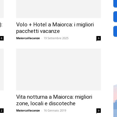
Maiorca
:
Volo + Hotel a Maiorca: i migliori
pacchetti vacanze
MaiorcaVacanze
-
19 Settembre 2025
0
0
.IT
Vita notturna a Maiorca: migliori
zone, locali e discoteche
MaiorcaVacanze
-
16 Gennaio 2019
2
0