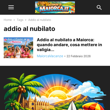
Home
Tags
Addio al nubilato
addio al nubilato
Addio al nubilato a Maiorca:
quando andare, cosa mettere in
valigia...
MaiorcaVacanze
-
22 Febbraio 2026