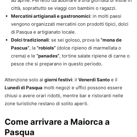
ad aprile. Perfetto da abbinare a una giornata di visite in
città, soprattutto se viaggi con bambini o ragazzi.
Mercatini artigianali e gastronomici
: in molti paesi
vengono organizzati mercatini con prodotti tipici, dolci
di Pasqua e artigianato locale.
Dolci tradizionali
: se sei goloso, prova la
“mona de
Pascua”
, la
“robiols”
(dolce ripieno di marmellata o
crema) e le
“panades”
, tortine salate ripiene di carne o
pesce che si preparano in questo periodo.
Attenzione solo ai
giorni festivi
: il
Venerdì Santo
e il
Lunedì di Pasqua
molti negozi e uffici possono essere
chiusi o avere orari ridotti, mentre bar e ristoranti nelle
zone turistiche restano di solito aperti.
Come arrivare a Maiorca a
Pasqua