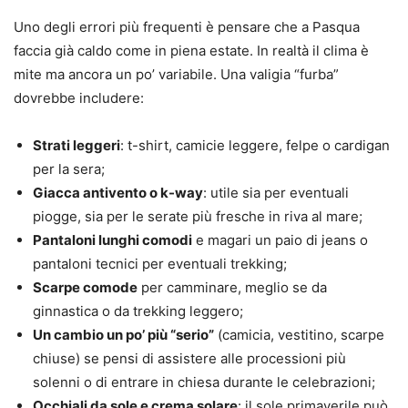
Uno degli errori più frequenti è pensare che a Pasqua
faccia già caldo come in piena estate. In realtà il clima è
mite ma ancora un po’ variabile. Una valigia “furba”
dovrebbe includere:
Strati leggeri
: t-shirt, camicie leggere, felpe o cardigan
per la sera;
Giacca antivento o k-way
: utile sia per eventuali
piogge, sia per le serate più fresche in riva al mare;
Pantaloni lunghi comodi
e magari un paio di jeans o
pantaloni tecnici per eventuali trekking;
Scarpe comode
per camminare, meglio se da
ginnastica o da trekking leggero;
Un cambio un po’ più “serio”
(camicia, vestitino, scarpe
chiuse) se pensi di assistere alle processioni più
solenni o di entrare in chiesa durante le celebrazioni;
Occhiali da sole e crema solare
: il sole primaverile può