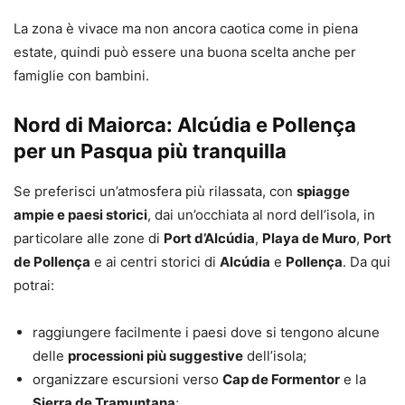
La zona è vivace ma non ancora caotica come in piena
estate, quindi può essere una buona scelta anche per
famiglie con bambini.
Nord di Maiorca: Alcúdia e Pollença
per un Pasqua più tranquilla
Se preferisci un’atmosfera più rilassata, con
spiagge
ampie e paesi storici
, dai un’occhiata al nord dell’isola, in
particolare alle zone di
Port d’Alcúdia
,
Playa de Muro
,
Port
de Pollença
e ai centri storici di
Alcúdia
e
Pollença
. Da qui
potrai:
raggiungere facilmente i paesi dove si tengono alcune
delle
processioni più suggestive
dell’isola;
organizzare escursioni verso
Cap de Formentor
e la
Sierra de Tramuntana
;