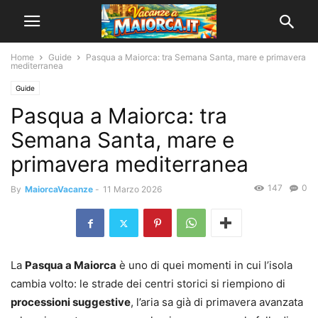
Home
Guide
Pasqua a Maiorca: tra Semana Santa, mare e primavera
mediterranea
Guide
Pasqua a Maiorca: tra
Semana Santa, mare e
primavera mediterranea
147
0
By
MaiorcaVacanze
-
11 Marzo 2026
La
Pasqua a Maiorca
è uno di quei momenti in cui l’isola
cambia volto: le strade dei centri storici si riempiono di
processioni suggestive
, l’aria sa già di primavera avanzata