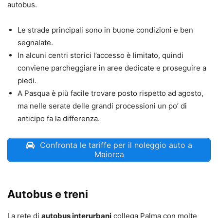
autobus.
Le strade principali sono in buone condizioni e ben
segnalate.
In alcuni centri storici l’accesso è limitato, quindi
conviene parcheggiare in aree dedicate e proseguire a
piedi.
A Pasqua è più facile trovare posto rispetto ad agosto,
ma nelle serate delle grandi processioni un po’ di
anticipo fa la differenza.
Confronta le tariffe per il noleggio auto a
Maiorca
Autobus e treni
La rete di
autobus interurbani
collega Palma con molte