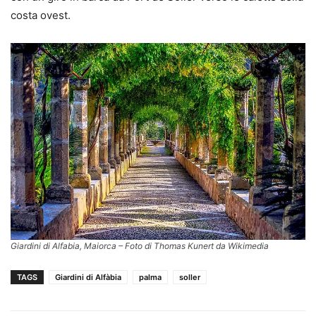
costa ovest.
Giardini di Alfabia, Maiorca – Foto di Thomas Kunert da Wikimedia
TAGS
Giardini di Alfàbia
palma
soller