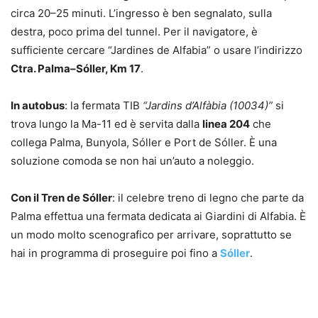
circa 20–25 minuti. L’ingresso è ben segnalato, sulla
destra, poco prima del tunnel. Per il navigatore, è
sufficiente cercare “Jardines de Alfabia” o usare l’indirizzo
Ctra. Palma–Sóller, Km 17
.
In autobus
: la fermata TIB
“Jardins d’Alfàbia (10034)”
si
trova lungo la Ma-11 ed è servita dalla
linea 204
che
collega Palma, Bunyola, Sóller e Port de Sóller. È una
soluzione comoda se non hai un’auto a noleggio.
Con il Tren de Sóller
: il celebre treno di legno che parte da
Palma effettua una fermata dedicata ai Giardini di Alfabia. È
un modo molto scenografico per arrivare, soprattutto se
hai in programma di proseguire poi fino a
Sóller
.