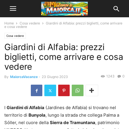
Home
Cosa vedere
Giardini di Alfabia: prezzi biglietti, come arrivare
e cosa vedere
Cosa vedere
Giardini di Alfabia: prezzi
biglietti, come arrivare e cosa
vedere
1243
0
By
MaiorcaVacanze
-
23 Giugno 2023
I
Giardini di Alfabia
(Jardines de Alfabia) si trovano nel
territorio di
Bunyola
, lungo la strada che collega Palma a
Sóller, nel cuore della
Sierra de Tramuntana
, patrimonio