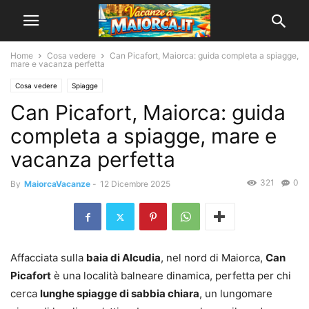
Home
Cosa vedere
Can Picafort, Maiorca: guida completa a spiagge,
mare e vacanza perfetta
Cosa vedere
Spiagge
Can Picafort, Maiorca: guida
completa a spiagge, mare e
vacanza perfetta
321
0
By
MaiorcaVacanze
-
12 Dicembre 2025
Affacciata sulla
baia di Alcudia
, nel nord di Maiorca,
Can
Picafort
è una località balneare dinamica, perfetta per chi
cerca
lunghe spiagge di sabbia chiara
, un lungomare