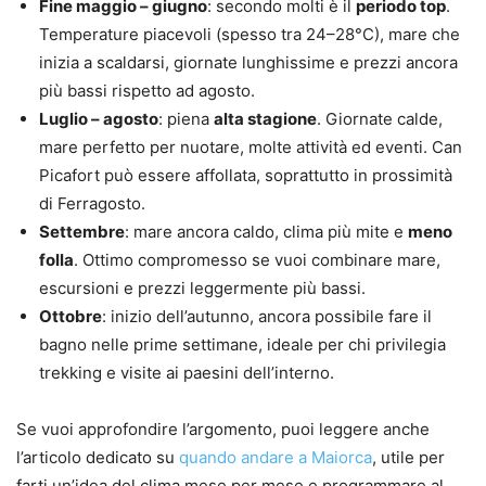
Fine maggio – giugno
: secondo molti è il
periodo top
.
Temperature piacevoli (spesso tra 24–28°C), mare che
inizia a scaldarsi, giornate lunghissime e prezzi ancora
più bassi rispetto ad agosto.
Luglio – agosto
: piena
alta stagione
. Giornate calde,
mare perfetto per nuotare, molte attività ed eventi. Can
Picafort può essere affollata, soprattutto in prossimità
di Ferragosto.
Settembre
: mare ancora caldo, clima più mite e
meno
folla
. Ottimo compromesso se vuoi combinare mare,
escursioni e prezzi leggermente più bassi.
Ottobre
: inizio dell’autunno, ancora possibile fare il
bagno nelle prime settimane, ideale per chi privilegia
trekking e visite ai paesini dell’interno.
Se vuoi approfondire l’argomento, puoi leggere anche
l’articolo dedicato su
quando andare a Maiorca
, utile per
farti un’idea del clima mese per mese e programmare al